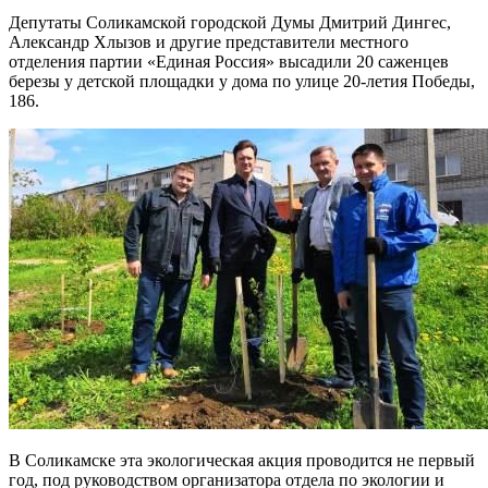
Депутаты Соликамской городской Думы Дмитрий Дингес,
Александр Хлызов и другие представители местного
отделения партии «Единая Россия» высадили 20 саженцев
березы у детской площадки у дома по улице 20-летия Победы,
186.
В Соликамске эта экологическая акция проводится не первый
год, под руководством организатора отдела по экологии и